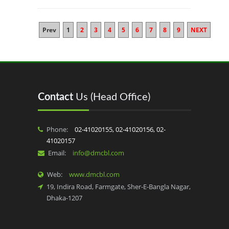
Prev
1
2
3
4
5
6
7
8
9
NEXT
Contact
Us (Head Office)
Phone:
02-41020155, 02-41020156, 02-
41020157
Email:
info@dmcbl.com
Web:
www.dmcbl.com
19, Indira Road, Farmgate, Sher-E-Bangla Nagar,
Dhaka-1207