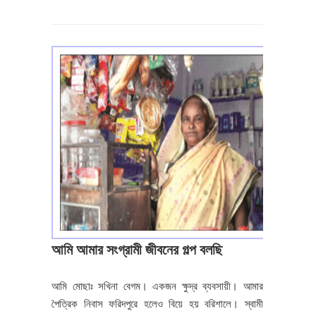
আমি আমার সংগ্রামী জীবনের গল্প বলছি
আমি মোছাঃ সখিনা বেগম। একজন ক্ষুদ্র ব্যবসায়ী। আমার
পৈত্রিক নিবাস ফরিদপুরে হলেও বিয়ে হয় বরিশালে। স্বামী