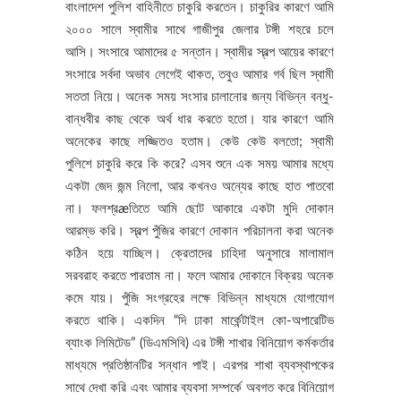
বাংলাদেশ পুলিশ বাহিনীতে চাকুরি করতেন। চাকুরির কারণে আমি
২০০০ সালে স্বামীর সাথে গাজীপুর জেলার টঙ্গী শহরে চলে
আসি। সংসারে আমাদের ৫ সন্তান। স্বামীর স্বল্প আয়ের কারণে
সংসারে সর্বদা অভাব লেগেই থাকত, তবুও আমার গর্ব ছিল স্বামী
সততা নিয়ে। অনেক সময় সংসার চালানোর জন্য বিভিন্ন বন্ধু-
বান্ধবীর কাছ থেকে অর্থ ধার করতে হতো। যার কারণে আমি
অনেকের কাছে লজ্জিতও হতাম। কেউ কেউ বলতো; স্বামী
পুলিশে চাকুরি করে কি করে? এসব শুনে এক সময় আমার মধ্যে
একটা জেদ জন্ম নিলো, আর কখনও অন্যের কাছে হাত পাতবো
না। ফলশ্রæতিতে আমি ছোট আকারে একটা মুদি দোকান
আরম্ভ করি। স্বল্প পুঁজির কারণে দোকান পরিচালনা করা অনেক
কঠিন হয়ে যাচ্ছিল। ক্রেতাদের চাহিদা অনুসারে মালামাল
সরবরাহ করতে পারতাম না। ফলে আমার দোকানে বিক্রয় অনেক
কমে যায়। পুঁজি সংগ্রহের লক্ষে বিভিন্ন মাধ্যমে যোগাযোগ
করতে থাকি। একদিন “দি ঢাকা মার্কেন্টাইল কো-অপারেটিভ
ব্যাংক লিমিটেড” (ডিএমসিবি) এর টঙ্গী শাখার বিনিয়োগ কর্মকর্তার
মাধ্যমে প্রতিষ্ঠানটির সন্ধান পাই। এরপর শাখা ব্যবস্থাপকের
সাথে দেখা করি এবং আমার ব্যবসা সম্পর্কে অবগত করে বিনিয়োগ