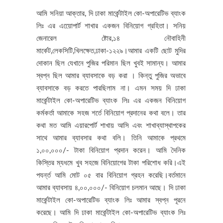
আমি সনিয়া আক্তার, দি ঢাকা মার্কেন্টাইল কো-অপারেটিভ ব্যাংক
লিঃ এর এয়ােেপার্ট শাখার একজন বিনিয়োগ গ্রহিতা। সনিয়
জেনারেল ষ্টোর,১৪ নৌবাহিনী
মার্কেট,লেকসিটি,খিলক্ষেত,ঢাকা-১২২৯।আমার একটি ছোট মুদির
দোকান ছিল যেখানে পুজির পরিমান ছিল খুবই সামান্য। আমার
স্বপ্ন ছিল আমার ব্যাবসাকে বড় করা । কিন্তু পুজির অভাবে
ব্যাবসাকে বড় করতে পারছিলাম না। এমন সময় দি ঢাকা
মার্কেন্টাইল কো-অপারেটিভ ব্যাংক লিঃ এর একজন বিনিয়োগ
কর্মকর্তা আমাকে সহজ শর্তে বিনিয়োগ প্রদানের কথা বলে। তার
কথা মত আমি এয়ারপোর্ট শাখায় আসি এবং শাখাব্যাস্থাপকের
সাথে আমার ব্যাবসার কথা বলি। তিনি আমাকে প্রথমে
১,০০,০০০/- টাকা বিনিয়োগ প্রদান করেন। আমি দৈনিক
কিস্তির ম্যধমে খুব সহজে বিনিয়োগের টাকা পরিশোধ করি।এই
পযর্ন্ত আমি মোট ০৫ বার বিনিয়োগ গ্রহন করেছি।বর্তমানে
আমার ব্যাবসায় ৪,০০,০০০/- বিনিয়োগ চলমান আছে। দি ঢাকা
মার্কেন্টাইল কো-অপারেটিভ ব্যাংক লিঃ আমার স্বপ্ন পূরনে
করেছে। আমি দি ঢাকা মার্কেন্টাইল কো-অপারেটিভ ব্যাংক লিঃ