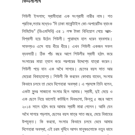
ডিএমসিবি
শিউলী ইসলাম; স্বামীহারা এক সংগ্রামী নারীর নাম। শত
প্রতিক‚লতার মধ্যেও “দি ঢাকা মার্কেন্টাইল কো-অপারেটিভ ব্যাংক
লিমিটেড” (ডিএমসিবি) এর ১ লক্ষ টাকা বিনিয়োগ পেয়ে আত্ম-
বিশ্বাসী হয়ে উঠেন শিউলী। পুরোদমে হাল ধরেন ব্যবসার।
সাফল্যও এসে যায় ধীরে ধীরে। এখন শিউলী একজন সফল
ব্যবসায়ী। ঠিক পাঁচ বছর আগে শিউলীর স্বামী হঠাৎ করে
সংসারের মায়া ত্যাগ করে পরপারের উদ্দেশ্যে যাত্রা করেন।
শিউলী পড়ে যান এক অথৈ সাগরে। ছেলের বয়স সাত আর
মেয়েরা বিবাহযোগ্য। শিউলী কি করবেন কোথায় যাবেন, সংসার
কিভাবে চলবে তা ভেবে দিশেহারা অবস্থা। এ প্রসঙ্গে তিনি বলেন,
একটা সুন্দর সাজানো সংসার ছিল আমার। স্বামী, দুই মেয়ে ও
এক ছেলে নিয়ে ভালোই কাটছিল দিনগুলো, কিন্তু ৫ বছর আগে
২০১৪ সালে হঠাৎ করে আমার স্বামী মারা গেলেন। আমি যেন
অথৈ সাগরে পড়লাম, ছেলের বয়স মাত্র সাত বছর, মেয়ে বিবাহের
উপযুক্ত। কি করবো, সংসার কিভাবে চলবে ভেবে আমার
দিশেহারা অবস্থা, এই চরম দূর্দিনে আপন মানুষগুলোকে নতুন ভাবে