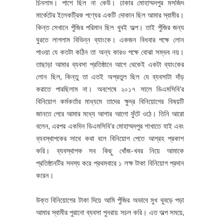
চিনলাম। পাশে ছিল না কেউ। ঢাকার মোহাম্মদপুর মসজিদ
মার্কেটের ইলেকট্রিক পণ্যের একটি দোকান ছিল আমার স্বামীর।
কিন্ত সেখানে পুঁজির পরিমান ছিল খুবই অল্প। তাই পুঁজির জন্য
ঘুরতে লাগলাম বিভিন্ন ব্যাংকে। একজন বিধবার পক্ষে লোন
পাওয়া যে কতটা কঠিন তা অন্য কারও পক্ষে বোঝা সম্ভব নয়।
তাছাড়া আমার ব্যবসা প্রতিষ্ঠানে আগে থেকেই একটা ব্যাংকের
লোন ছিল, কিন্তু তা এতই অপ্রতুল ছিল যে ব্যবসাটা দাঁড়
করাতে পারছিলাম না। অবশেষে ২০১৭ সালে ডিএমসিবি’র
বিনিয়োগ কর্মকর্তার মাধ্যমে তাদের ক্ষুদ্র বিনিয়োগের বিষয়টি
জানতে পেরে আমার মধ্যে আশার আলো ফুঁটে ওঠে। তিনি আরো
বলেন, এরপর একদিন ডিএমসিবি’র মোহাম্মদপুর শাখাতে যাই এবং
ব্যবস্থাপকের সাথে কথা বলে বিনিয়োগ পেতে আগ্রহ প্রকাশ
করি। ব্যবস্থাপক সব কিছু খোঁজ-খবর নিয়ে আমাকে
প্রতিষ্ঠানটির সদস্য করে প্রথমবারে ১ লক্ষ টাকা বিনিয়োগ প্রদান
করেন।
উক্ত বিনিয়োগের টাকা দিয়ে আমি পুঁজির অভাবে মুখ থুবড়ে পড়া
আমার স্বামীর পুরানো ব্যবসা পুনরায় সচল করি। এত অল্প সময়ে,