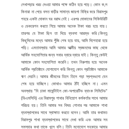
লেখাপড়ার খরচ দেওয়া আমার পক্ষে কঠিন হয়ে পড়ে। কোন ক‚ল
কিনারা না পেয়ে বসত বাড়ীর সামান্য জায়গা বিক্রি করে বিরামপুর
শহরে একটা দোকান ঘর বরাদ্দ নেই। এরপর দোকানের সিকিউরিটি
ও ডেকরেশন করতে গিয়ে আমার অনেক টাকা খরচ হয়ে যায়।
তারপর যে টাকা ছিল তা দিয়ে ব্যবসা আরম্ভ করি।কিন্তু
কিছুদিনের মধ্যে আমার পুঁজি শেষ হয়ে যায়, আমি দিশেহারা হয়ে
পড়ি। এমতাবস্থায় আমি আমার আত্মীয় স্বজনদের কাছ থেকে
আর্থিক সহযোগিতার জন্য সবার দ্বারে দ্বারে যাই। কিন্তু কেউই
আমাকে কোন সহযোগিতা করেনি। তখন নিরুপায় হয়ে অনেক
আর্থিক প্রতিষ্ঠানে যোগাযোগ করি কিন্তু কোন প্রতিষ্ঠান আমাকে
ঋণ দেয়নি। আমার জীবনের তিলে তিলে গড়া স্বপ্নগুলো যেন
শেষ হয়ে যাচ্ছিল। কোথাও আমার ঠাঁই হচ্ছিল না। এমন
অবস্থায় "দি ঢাকা মার্কেন্টাইল কো-অপারেটিভ ব্যাংক লিমিটেড"
(ডিএমসিবি) এর বিরামপুর শাখার বিনিয়োগ কর্মকর্তার সাথে আমার
পরিচয় হয়। তিনি আমার সব বিষয় শোনার পর আমাকে শাখা
ব্যবস্থাপকের সাথে স্বাক্ষাত করতে বলেন। আমি তার কথামত
বিরামপুর শাখা ব্যবস্থাপকের সাথে দেখা করি এবং আমার সব
সমস্যার কথা তাকে খুলে বলি। তিনি মনোযোগ সহকারে আমার